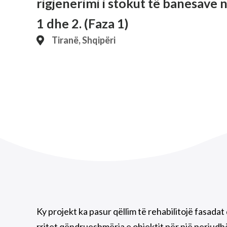
rigjenerimi i stokut të banesave 
1 dhe 2. (Faza 1)
Tiranë, Shqipëri
Ky projekt ka pasur qëllim të rehabilitojë fasada
rritet qëndrueshmëria e objektit për një periudh