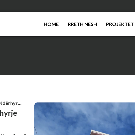
HOME
RRETH NESH
PROJEKTET
Fondi Shqiptar i Zhvillimit – Ndërhyrje rigjeneruese ne blloqet e banimit rigjenerimi i stokut të banesave në rajonin 1 dhe 2. (Faza 1)
rhyrje
t