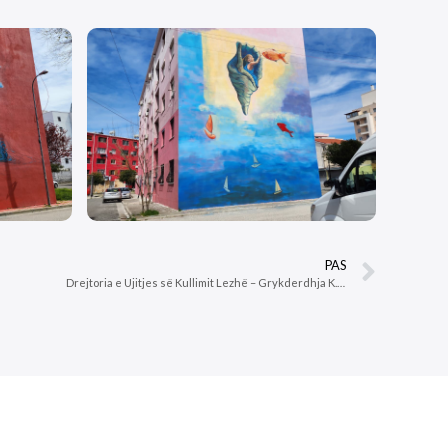
PAS
Drejtoria e Ujitjes së Kullimit Lezhë – Grykderdhja K.U.L Zadrime(Mbrojtja me Gabiona),L = 0.5 Km.