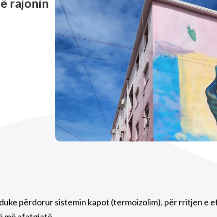
në rajonin
t duke përdorur sistemin kapot (termoizolim), për rritjen e 
ë më afatgjatë.