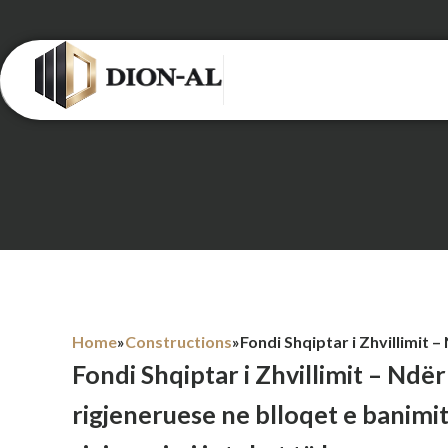
Home
»
Constructions
»
Fondi Shqiptar i Zhvillimit – Ndë
rigjeneruese ne blloqet e banimi