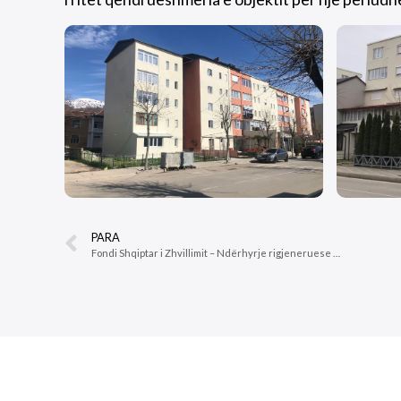
PARA
Fondi Shqiptar i Zhvillimit – Ndërhyrje rigjeneruese ne blloqet e banimit: Rigjenerimi i stokut të banesave në Rajonin 1&2. (Faza 2)