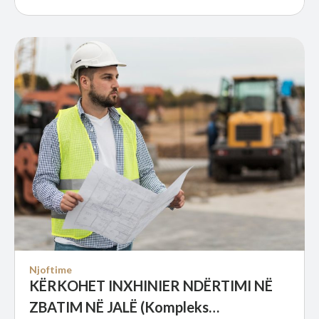
Njoftime
KËRKOHET INXHINIER NDËRTIMI NË
ZBATIM NË JALË (Kompleks