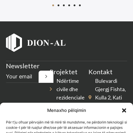
Newsletter
Projektet
Kontakt
Ndërtime
Bulevardi
civile dhe
Gjergj Fishta,
rezidenciale
Kulla 2, Kati
2, Tiranë
Rikonstruksione
Menaxho pëlqimin
Shqipëri
Pastrim
Për t'ju ofruar përvojën më të mirë të mundshme, ne përdorim teknologji si
dion-
cookie-t për të ruajtur dhe/ose për të aksesuar informacionin e pajisjes
Gjelbërim
suaj. Pëlqimi për përdorimin e këtyre teknologjive na lejon të përpunojmë