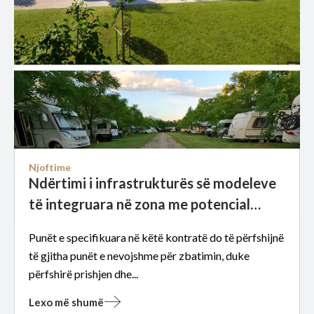
Njoftime
Ndërtimi i infrastrukturës së modeleve
të integruara në zona me potencial
zhvillimi,Drenovë:Ndërtimi i godinave
Punët e specifikuara në këtë kontratë do të përfshijnë
dhe parkut të “Poli i Festivaleve dhe
të gjitha punët e nevojshme për zbatimin, duke
Industrisë kreative” Drenovë, Korçë.
përfshirë prishjen dhe...
Lexo më shumë