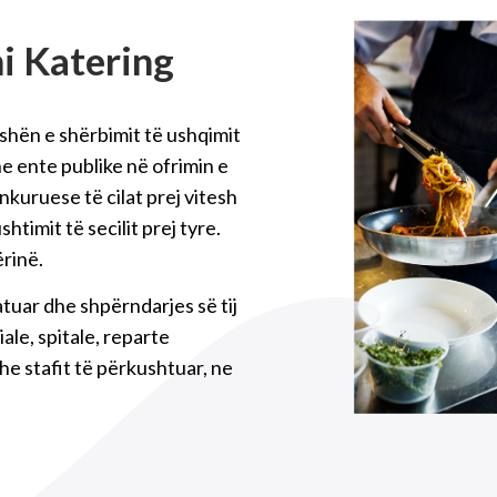
i Katering
shën e shërbimit të ushqimit
e ente publike në ofrimin e
nkuruese të cilat prej vitesh
htimit të secilit prej tyre.
ërinë.
tuar dhe shpërndarjes së tij
ale, spitale, reparte
he stafit të përkushtuar, ne