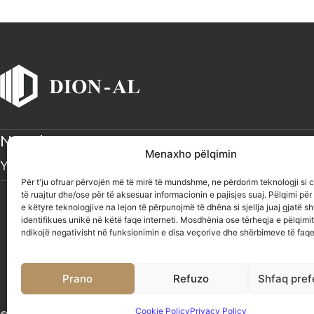
Newsletter
Menaxho pëlqimin
Për t'ju ofruar përvojën më të mirë të mundshme, ne përdorim teknologji si 
të ruajtur dhe/ose për të aksesuar informacionin e pajisjes suaj. Pëlqimi për
e këtyre teknologjive na lejon të përpunojmë të dhëna si sjellja juaj gjatë sh
identifikues unikë në këtë faqe interneti. Mosdhënia ose tërheqja e pëlqimi
ndikojë negativisht në funksionimin e disa veçorive dhe shërbimeve të faqe
Prano
Refuzo
Shfaq pref
Cookie Policy
Privacy Policy