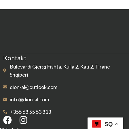
Kontakt
Bulevardi Gjergj Fishta, Kulla 2, Kati 2, Tiranë
Shqipëri
dion-al@outlook.com
info@dion-al.com
+355 68 55 53 813
SQ