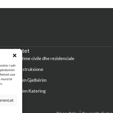
Projektet
Ndërtime civile dhe rezidenciale
cookie-t për
Rikonstruksione
 përdorimin
fletimit ose
t mund të
Pastrim Gjelbërim
s.
Shërbim Katering
erencat