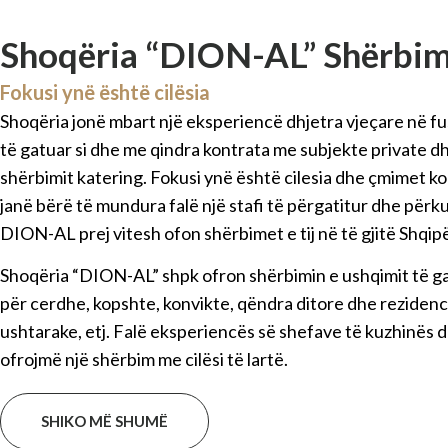
Shoqëria “DION-AL” Shërbim
Fokusi ynë është cilësia
Shoqëria jonë mbart një eksperiencë dhjetra vjeçare në fu
të gatuar si dhe me qindra kontrata me subjekte private dh
shërbimit katering. Fokusi ynë është cilesia dhe çmimet ko
janë bërë të mundura falë një stafi të përgatitur dhe përkus
DION-AL prej vitesh ofon shërbimet e tij në të gjitë Shqip
Shoqëria “DION-AL” shpk ofron shërbimin e ushqimit të ga
për cerdhe, kopshte, konvikte, qëndra ditore dhe rezidenci
ushtarake, etj. Falë eksperiencës së shefave të kuzhinës d
ofrojmë një shërbim me cilësi të lartë.
SHIKO MË SHUMË