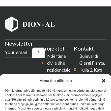
Newsletter
Projektet
Kontakt
Ndërtime
Bulevardi
civile dhe
Gjergj Fishta,
rezidenciale
Kulla 2, Kati
2, Tiranë
Rikonstruksione
Menaxho pëlqimin
Shqipëri
Pastrim
Për t'ju ofruar përvojën më të mirë të mundshme, ne përdorim teknologji si
dion-
cookie-t për të ruajtur dhe/ose për të aksesuar informacionin e pajisjes
Gjelbërim
suaj. Pëlqimi për përdorimin e këtyre teknologjive na lejon të përpunojmë
al@outlook.com
të dhëna si sjellja juaj gjatë shfletimit ose identifikues unikë në këtë faqe
Shërbim
interneti. Mosdhënia ose tërheqja e pëlqimit mund të ndikojë negativisht