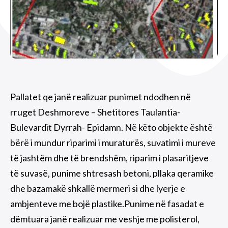
Pallatet qe janë realizuar punimet ndodhen në
rruget Deshmoreve – Shetitores Taulantia-
Bulevardit Dyrrah- Epidamn. Në këto objekte është
bërë i mundur riparimi i muraturës, suvatimi i mureve
të jashtëm dhe të brendshëm, riparim i plasaritjeve
të suvasë, punime shtresash betoni, pllaka qeramike
dhe bazamakë shkallë mermeri si dhe lyerje e
ambjenteve me bojë plastike.Punime në fasadat e
dëmtuara janë realizuar me veshje me polisterol,