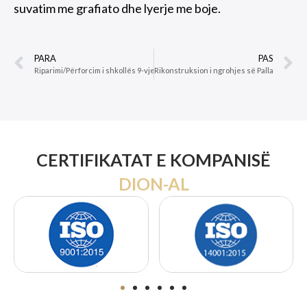
suvatim me grafiato dhe lyerje me boje.
PARA
PAS
Riparimi/Përforcim i shkollës 9-vjeçare “Demokracia“ Mamurras, Bashkia Kurbin, Shqipëri
CERTIFIKATAT E KOMPANISË
DION-AL