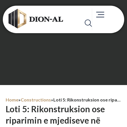
Home
»
Constructions
»
Loti 5: Rikonstruksion ose riparimin e mjediseve në bashkëpronësi ose të përbashkëta në ndërtesa (pallat), ne rruget Deshmoreve – Shetitores Taulantia- Bulevardit Dyrrah- Epidamn
Loti 5: Rikonstruksion ose
riparimin e mjediseve në