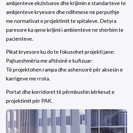
ambjenteve ekzistuese dhe krijimin e standarteve te
ambjenteve kryesore dhe ndihmese ne perputhje
me normativat e projektimit te spitaleve. Detyra
paresore ka qene krijimi i ambienteve ne sherbim te
pacienteve.
Pikat kryesore ku do te fokusohet projekti jane:
Pajtueshmëria me aftësinë e kufizuar:
Të projektohen rampa dhe ashensorë për aksesin e
karrigeve me rrota.
Portat dhe korridoret të përmbushin kërkesat e
projektimit për PAK.