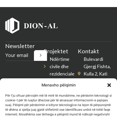
Newsletter
Projektet
Kontakt
Ndërtime
Bulevardi
civile dhe
Gjergj Fishta,
rezidenciale
Kulla 2, Kati
2, Tiranë
Rikonstruksione
Menaxho pëlqimin
Shqipëri
Pastrim
Për t'ju ofruar përvojën më të mirë të mundshme, ne përdorim teknologji si
dion-
cookie-t për të ruajtur dhe/ose për të aksesuar informacionin e pajisjes
Gjelbërim
suaj. Pëlqimi për përdorimin e këtyre teknologjive na lejon të përpunojmë
al@outlook.com
të dhëna si sjellja juaj gjatë shfletimit ose identifikues unikë në këtë faqe
Shërbim
interneti. Mosdhënia ose tërheqja e pëlqimit mund të ndikojë negativisht