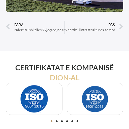
PARA
PAS
Ndërtim i shkollës 9 vjeçare, në rrugën Muharrem Caushi ,Njësia Strukturore KA/253
CERTIFIKATAT E KOMPANISË
DION-AL