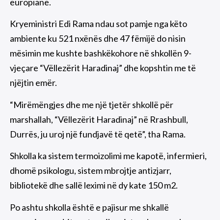
europiane.
Kryeministri Edi Rama ndau sot pamje nga këto
ambiente ku 521 nxënës dhe 47 fëmijë do nisin
mësimin me kushte bashkëkohore në shkollën 9-
vjeçare “Vëllezërit Haradinaj” dhe kopshtin me të
njëjtin emër.
“Mirëmëngjes dhe me një tjetër shkollë për
marshallah, “Vëllezërit Haradinaj” në Rrashbull,
Durrës, ju uroj një fundjavë të qetë”, tha Rama.
Shkolla ka sistem termoizolimi me kapotë, infermieri,
dhomë psikologu, sistem mbrojtje antizjarr,
bibliotekë dhe sallë leximi në dy kate 150 m2.
Po ashtu shkolla është e pajisur me shkallë