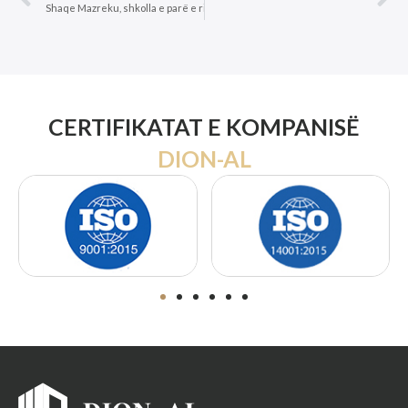
Shaqe Mazreku, shkolla e parë e rindërtuar pas tërmetit në Durrës!
Matern
CERTIFIKATAT E KOMPANISË
DION-AL