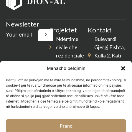
Newsletter
Projektet
Kontakt
Ndërtime
Bulevardi
civile dhe
Gjergj Fishta,
rezidenciale
Kulla 2, Kati
2, Tiranë
Rikonstruksione
Menaxho pëlqimin
Shqipëri
Pastrim
Për t'ju ofruar përvojën më të mirë të mundshme, ne përdorim teknologji si
dion-
cookie-t për të ruajtur dhe/ose për të aksesuar informacionin e pajisjes
Gjelbërim
suaj. Pëlqimi për përdorimin e këtyre teknologjive na lejon të përpunojmë
al@outlook.com
të dhëna si sjellja juaj gjatë shfletimit ose identifikues unikë në këtë faqe
Shërbim
interneti. Mosdhënia ose tërheqja e pëlqimit mund të ndikojë negativisht
info@dion-
në funksionimin e disa veçorive dhe shërbimeve të faqes.
Katering
al.com
Prano
+355 68 55