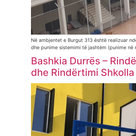
Në ambjentet e Burgut 313 është realizuar ndër
dhe punime sistemimi të jashtëm (punime në rr
Bashkia Durrës – Rindë
dhe Rindërtimi Shkolla 