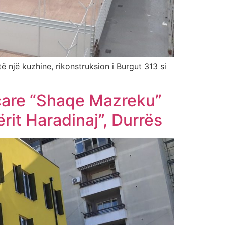
ë një kuzhine, rikonstruksion i Burgut 313 si
jeçare “Shaqe Mazreku”
rit Haradinaj”, Durrës