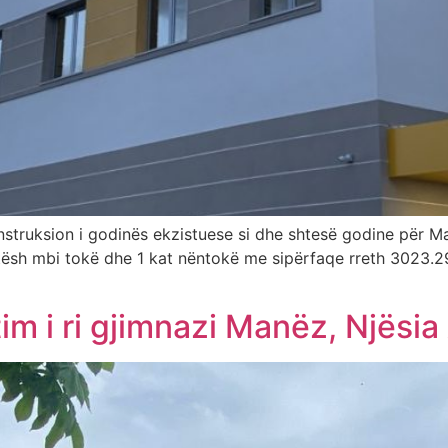
onstruksion i godinës ekzistuese si dhe shtesë godine për Ma
tësh mbi tokë dhe 1 kat nëntokë me sipërfaqe rreth 3023.29
]
im i ri gjimnazi Manëz, Njësi