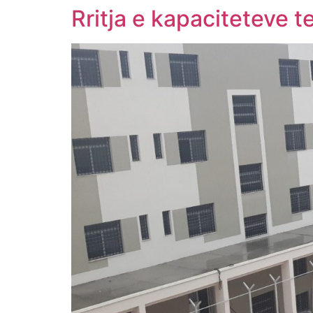
Rritja e kapaciteteve t