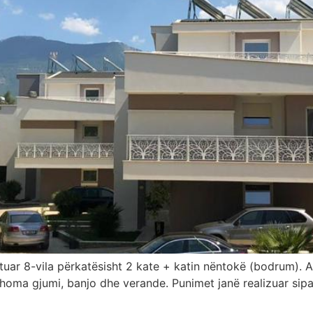
ërtuar 8-vila përkatësisht 2 kate + katin nëntokë (bodrum).
ma gjumi, banjo dhe verande. Punimet janë realizuar sipas