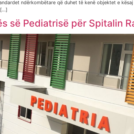
tandardet ndërkombëtare që duhet të kenë objektet e kësaj 
 […]
s së Pediatrisë për Spitalin R