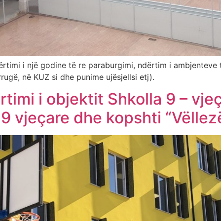
timi i një godine të re paraburgimi, ndërtim i ambjenteve t
ugë, në KUZ si dhe punime ujësjellsi etj).
rtimi i objektit Shkolla 9 – v
9 vjeçare dhe kopshti “Vëllezë