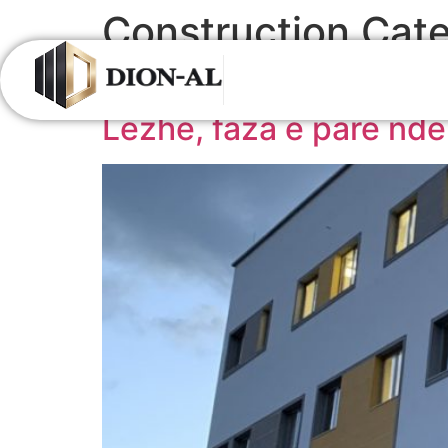
Construction Cat
Rikonstruksion në Spit
Lezhë, faza e parë ndërt