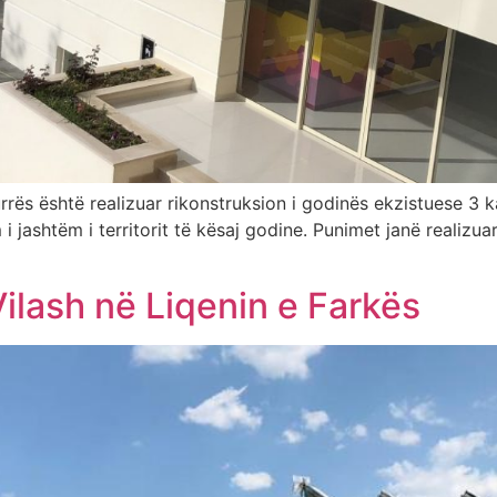
urrës është realizuar rikonstruksion i godinës ekzistuese 3
i jashtëm i territorit të kësaj godine. Punimet janë realizua
ilash në Liqenin e Farkës