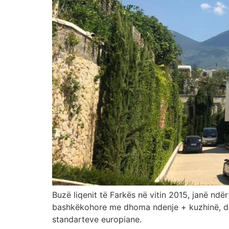
Buzë liqenit të Farkës në vitin 2015, janë nd
bashkëkohore me dhoma ndenje + kuzhinë, dho
standarteve europiane.