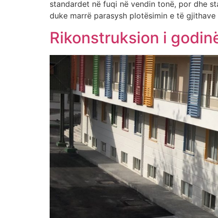
standardet në fuqi në vendin tonë, por dhe s
duke marrë parasysh plotësimin e të gjithave
Rikonstruksion i godinë